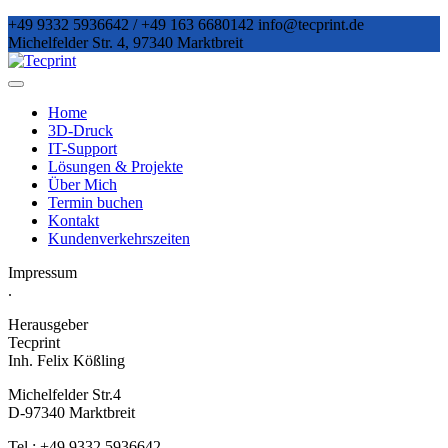
Skip
+49 9332 5936642 / +49 163 6680142
info@tecprint.de
to
Michelfelder Str. 4, 97340 Marktbreit
content
Home
3D-Druck
IT-Support
Lösungen & Projekte
Über Mich
Termin buchen
Kontakt
Kundenverkehrszeiten
Impressum
.
Herausgeber
Tecprint
Inh. Felix Kößling
Michelfelder Str.4
D-97340 Marktbreit
Tel.: +49 9332 5936642